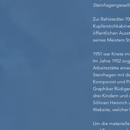
Steinhagengesells
Zur Rahlstedter 70
Kupferstichkabine
öffentlichen Aus
seines Meisters S
1951 war Kriete m
Im Jahre 1952 zog
Arbeitsstätte ei
Steinhagen mit d
Komponist und Pia
Graphiker Rüdige
drei Kindern und d
Söhnen Heinrich 
Website, welcher b
Um die materielle 