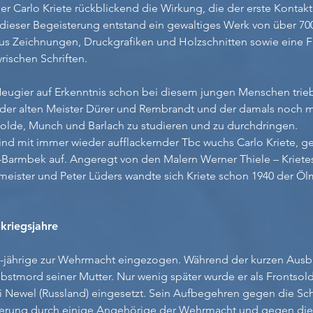
r Carlo Kriete rückblickend die Wirkung, die der erste Kontakt
s dieser Begeisterung entstand ein gewaltiges Werk von über 70
 aus Zeichnungen, Druckgrafiken und Holzschnitten sowie eine Fu
rischen Schriften.
ugier auf Erkenntnis schon bei diesem jungen Menschen trieb 
 der alten Meister Dürer und Rembrandt und der damals noch
olde, Munch und Barlach zu studieren und zu durchdringen.
Kind mit immer wieder aufflackernder Tbc wuchs Carlo Kriete, g
Barmbek auf. Angeregt von den Malern Werner Thiele – Krietes 1
meister und Peter Lüders wandte sich Kriete schon 1940 der Ölm
kriegsjahre
-jährige zur Wehrmacht eingezogen. Während der kurzen Ausbi
bstmord seiner Mutter. Nur wenig später wurde er als Frontsold
i Newel (Russland) eingesetzt. Sein Aufbegehren gegen die Sc
kerung durch einige Angehörige der Wehrmacht und gegen die W