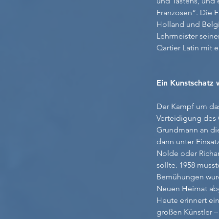
und Tastens, und e
Franzosen“. Die F
Holland und Belgi
Lehrmeister seine
Qartier Latin mit
Ein Kunstschatz 
Der Kampf um das 
Verteidigung des 
Grundmann an die 
dann unter Einsatz
Nolde oder Richar
sollte. 1958 musst
Bemühungen wurd
Neuen Heimat abg
Heute erinnert e
großen Künstler 