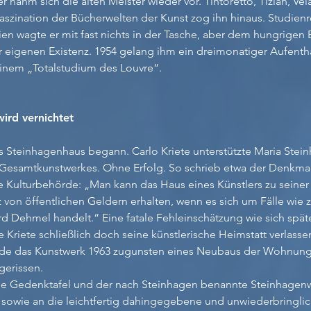
r nahm sich die alten Meister wieder vor. Tintoretto, Tizian, Ve
aszination der Bücherwelten der Kunst zog ihn hinaus. Studien
en wagte er mit fast nichts in der Tasche, aber dem hungrigen B
r eigenen Existenz. 1954 gelang ihm ein dreimonatiger Aufentha
 einem „Totalstudium des Louvre“.
wird vernichtet
Steinhagenhaus begann. Carlo Kriete unterstützte Maria Stei
Gesamtkunstwerkes. Ohne Erfolg. So schrieb etwa der Denkmals
Kulturbehörde: „Man kann das Haus eines Künstlers zu seiner
 von öffentlichen Geldern erhalten, wenn es sich um Fälle wie 
d Dehmel handelt.“ Eine fatale Fehleinschätzung wie sich spät
e Kriete schließlich doch seine künstlerische Heimstatt verlassen
e das Kunstwerk 1963 zugunsten eines Neubaus der Wohnung
erissen.
ine Gedenktafel und der nach Steinhagen benannte Steinhage
– sowie an die leichtfertig dahingegebene und unwiederbringlic