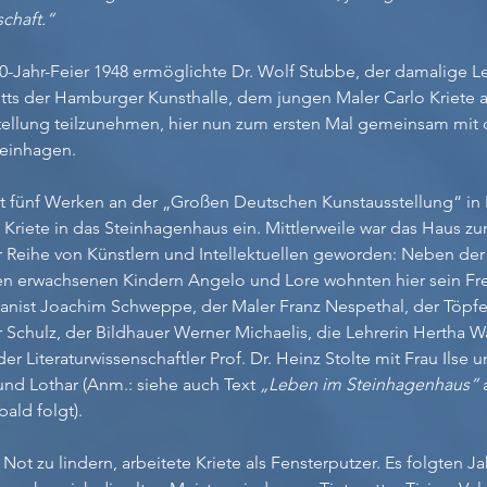
chaft.“
0-Jahr-Feier 1948 ermöglichte Dr. Wolf Stubbe, der damalige Le
tts der Hamburger Kunsthalle, dem jungen Maler Carlo Kriete 
stellung teilzunehmen, hier nun zum ersten Mal gemeinsam mi
teinhagen.
it fünf Werken an der „Großen Deutschen Kunstausstellung“ in B
 Kriete in das Steinhagenhaus ein. Mittlerweile war das Haus z
ner Reihe von Künstlern und Intellektuellen geworden: Neben de
en erwachsenen Kindern Angelo und Lore wohnten hier sein Fr
nist Joachim Schweppe, der Maler Franz Nespethal, der Töpfe
r Schulz, der Bildhauer Werner Michaelis, die Lehrerin Hertha W
er Literaturwissenschaftler Prof. Dr. Heinz Stolte mit Frau Ilse 
und Lothar (Anm.: siehe auch Text
„Leben im Steinhagenhaus“
a
ald folgt).
Not zu lindern, arbeitete Kriete als Fensterputzer. Es folgten 