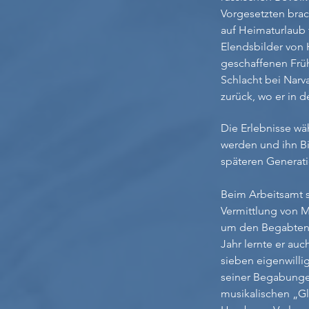
Vorgesetzten brac
auf Heimaturlaub 
Elendsbilder von
geschaffenen Früh
Schlacht bei Narv
zurück, wo er in
Die Erlebnisse wä
werden und ihn Bi
späteren Generati
Beim Arbeitsamt s
Vermittlung von Ma
um den Begabten k
Jahr lernte er au
sieben eigenwillig
seiner Begabungen
musikalischen „G