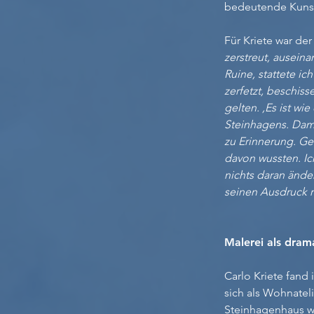
bedeutende Kunsts
Für Kriete war der
zerstreut, ausein
Ruine, stattete i
zerfetzt, beschis
gelten. ,Es ist wi
Steinhagens. Dami
zu Erinnerung. Gew
davon wussten. Ich
nichts daran ände
seinen Ausdruck r
Malerei als dram
Carlo Kriete fand
sich als Wohnateli
Steinhagenhaus wi