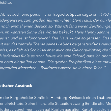
tätte.
 Abriss auch eine persönliche Tragödie. Später sagte er:
„1963 
andergerissen, zum großen Teil vernichtet. Dem Haus, der nun l
ch noch einmal einen Besuch ab. Was ich fand waren Zeichnung
sen, im wahrsten Sinne des Wortes bekackt. Hans Henny Jahnns 
e es ist, und es ist fürchterlich!´ Das Haus wurde abgerissen. Das
t war das zentrale Thema seines Lebens gegenstandslos geword
iss, es blieb als Schicksal aber auch die Gleichgültigkeit, die S
 jedenfalls fühle es noch heute wie eine Schuld, dass ich ohnm
rn noch eingreifen konnte. Die großen Freiplastiken eines mit l
ingenden Menschen – Bulldozer walzten sie in einen Teich.“
atischer Ausdruck
 in der Bargteheider Straße in Hamburg-Rahlstedt einen Laube
er einrichtete. Seine finanzielle Stituation zwang ihn die alte
ederaufzunehmen, auch auf Rupfen aus alten Kartoffelsäcken 