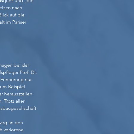
lasquez und „die
reisen nach
lick auf die
lt im Pariser
nhagen bei der
pfleger Prof. Dr.
 Erinnerung nur
zum Beispiel
er herausstellen
. Trotz aller
sbaugesellschaft
nweg an den
h verlorene