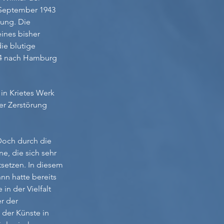
m September 1943
nung. Die
ines bisher
ie blutige
44 nach Hamburg
 in Krietes Werk
r Zerstörung
Doch durch die
ne, die sich sehr
tsetzen. In diesem
hnn hatte bereits
in der Vielfalt
r der
er Künste in