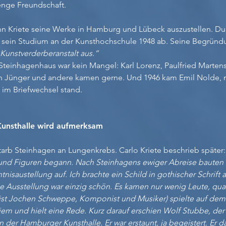
enge Freundschaft.
 Kriete seine Werke in Hamburg und Lübeck auszustellen. Du
r sein Studium an der Kunsthochschule 1948 ab. Seine Begrün
 Kunstverderberanstalt aus.“
teinhagenhaus war kein Mangel: Karl Lorenz, Paulfried Martens
ch Jünger und andere kamen gerne. Und 1946 kam Emil Nolde, 
h im Briefwechsel stand.
unsthalle wird aufmerksam
starb Steinhagen an Lungenkrebs. Carlo Kriete beschrieb später
und Figuren begann. Nach Steinhagens ewiger Abreise bauten 
tnisaustellung auf. Ich brachte ein Schild in gothischer
Schrift 
e Ausstellung war einzig schön. Es kamen nur wenig Leute, quas
ist Jochen Schweppe, Komponist und Musiker) spielte auf de
em und hielt eine Rede. Kurz darauf erschien Wolf Stubbe, der
 der Hamburger Kunsthalle. Er war erstaunt, ja begeistert. Er d