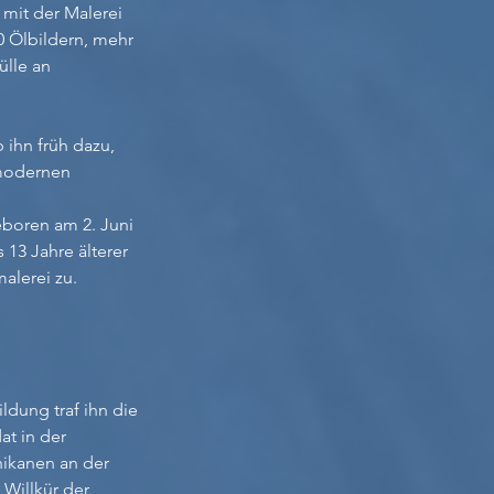
 mit der Malerei
0 Ölbildern, mehr
̈lle an
ihn früh dazu,
 modernen
eboren am 2. Juni
3 Jahre älterer
alerei zu.
ldung traf ihn die
at in der
hikanen an der
illkür der