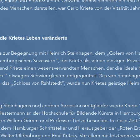
, Bauer und Pferdezüchter. Obwohl Jahnns Schriften ein rein b
des Menschen darstellen, war Carlo Kriete von der Vitalität Jahn
ie Krietes Leben veränderte
es zur Begegnung mit Heinrich Steinhagen, dem „Golem von 
amburgischen Sezession“, der Kriete als seinen einzigen Privat
fand Kriete einen wesensverwandten Menschen, der die Ideale 
em!“ etwaigen Schwierigkeiten entgegentrat. Das von Steinhag
das „Schloss von Rahlstedt“, wurde nun Krietes geistige Heimst
 Steinhagens und anderer Sezessionsmitglieder wurde Kriete 
-Hestermann an der Hochschule für Bildende Künste in Hamb
von Willem Grimm und Professor Tietze besuchte. In diese Zeit f
 dem Hamburger Schriftsteller und Herausgeber der „Roten Erd
Walter Oldenburg und Emil Kritzky. Vor allem mit letzterem ver