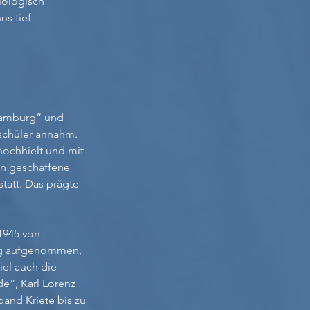
iologisch
ns tief
Hamburg“ und
schüler annahm.
hochhielt und mit
en geschaffene
att. Das prägte
1945 von
urg aufgenommen,
iel auch die
e“, Karl Lorenz
band Kriete bis zu