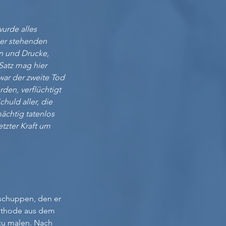
wurde alles
eer stehenden
en und Drucke,
Satz mag hier
 war der zweite Tod
en, verflüchtigt
chuld aller, die
ächtig tatenlos
etzter Kraft um
nschuppen, den er
 Methode aus dem
zu malen. Nach