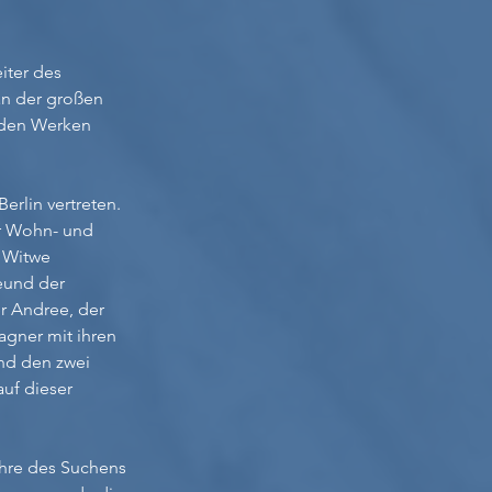
iter des
an der großen
t den Werken
erlin vertreten.
ur Wohn- und
r Witwe
eund der
r Andree, der
agner mit ihren
und den zwei
uf dieser
Jahre des Suchens