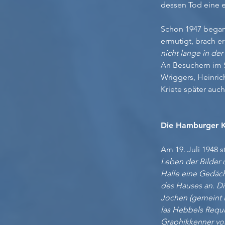
dessen Tod eine 
Schon 1947 begann
ermutigt, brach e
nicht lange in der
An Besuchern im S
Wriggers, Heinri
Kriete später auc
Die Hamburger K
Am 19. Juli 1948 
Leben der Bilder 
Halle eine Gedäch
des Hauses an. Di
Jochen (gemeint 
las Hebbels Requi
Graphikkenner von