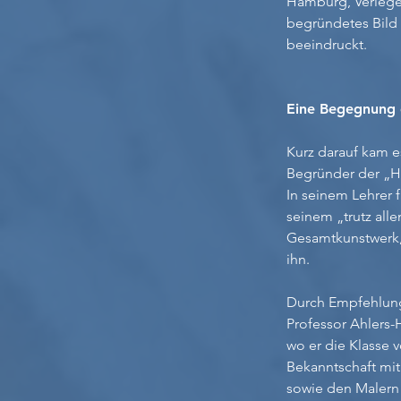
Hamburg, Verleger
begründetes Bild 
beeindruckt.
Eine Begegnung d
Kurz darauf kam 
Begründer der „H
In seinem Lehrer 
seinem „trutz all
Gesamtkunstwerk, 
ihn.
Durch Empfehlung
Professor Ahlers
wo er die Klasse 
Bekanntschaft mit
sowie den Malern 