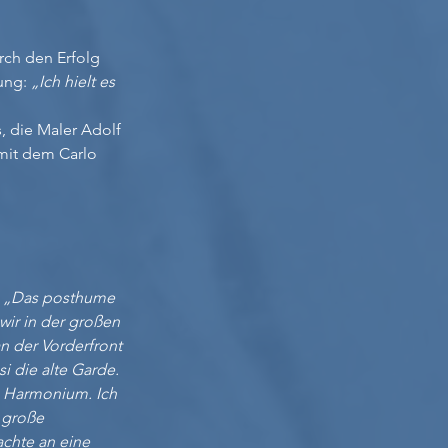
rch den Erfolg
dung:
„Ich hielt es
, die Maler Adolf
mit dem Carlo
:
„Das posthume
wir in der großen
an der Vorderfront
i die alte Garde.
m Harmonium. Ich
 große
achte an eine